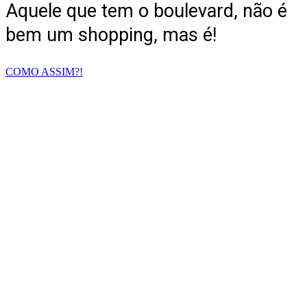
Aquele que tem o boulevard, não é
bem um shopping, mas é!
COMO ASSIM?!
O Spazio é gente,
cultura,
música, moda,
tudo isso & mais. O Spazio é o seu lugar!