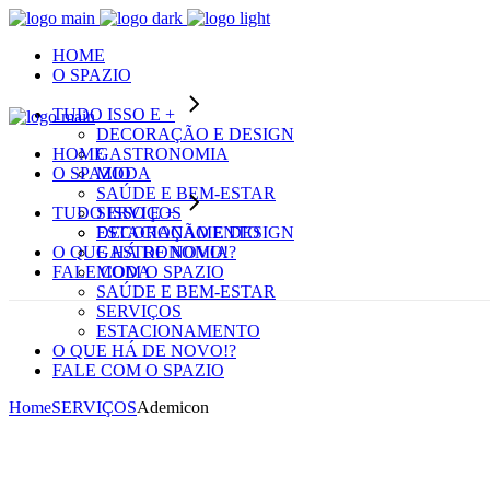
HOME
O SPAZIO
TUDO ISSO E +
DECORAÇÃO E DESIGN
HOME
GASTRONOMIA
O SPAZIO
MODA
SAÚDE E BEM-ESTAR
TUDO ISSO E +
SERVIÇOS
ESTACIONAMENTO
DECORAÇÃO E DESIGN
O QUE HÁ DE NOVO!?
GASTRONOMIA
FALE COM O SPAZIO
MODA
SAÚDE E BEM-ESTAR
SERVIÇOS
ESTACIONAMENTO
O QUE HÁ DE NOVO!?
FALE COM O SPAZIO
Home
SERVIÇOS
Ademicon