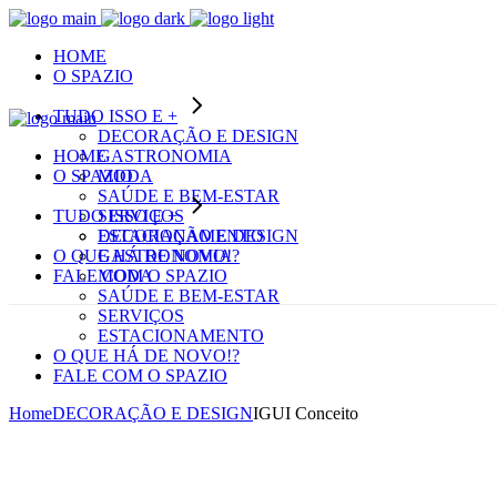
HOME
O SPAZIO
TUDO ISSO E +
DECORAÇÃO E DESIGN
HOME
GASTRONOMIA
O SPAZIO
MODA
SAÚDE E BEM-ESTAR
TUDO ISSO E +
SERVIÇOS
ESTACIONAMENTO
DECORAÇÃO E DESIGN
O QUE HÁ DE NOVO!?
GASTRONOMIA
FALE COM O SPAZIO
MODA
SAÚDE E BEM-ESTAR
SERVIÇOS
ESTACIONAMENTO
O QUE HÁ DE NOVO!?
FALE COM O SPAZIO
Home
DECORAÇÃO E DESIGN
IGUI Conceito