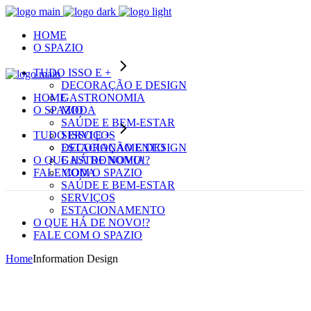
HOME
O SPAZIO
TUDO ISSO E +
DECORAÇÃO E DESIGN
HOME
GASTRONOMIA
O SPAZIO
MODA
SAÚDE E BEM-ESTAR
TUDO ISSO E +
SERVIÇOS
ESTACIONAMENTO
DECORAÇÃO E DESIGN
O QUE HÁ DE NOVO!?
GASTRONOMIA
FALE COM O SPAZIO
MODA
SAÚDE E BEM-ESTAR
SERVIÇOS
ESTACIONAMENTO
O QUE HÁ DE NOVO!?
FALE COM O SPAZIO
Home
Information Design