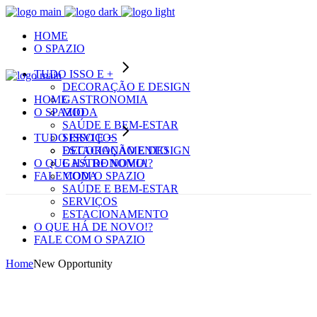
HOME
O SPAZIO
TUDO ISSO E +
DECORAÇÃO E DESIGN
HOME
GASTRONOMIA
O SPAZIO
MODA
SAÚDE E BEM-ESTAR
TUDO ISSO E +
SERVIÇOS
ESTACIONAMENTO
DECORAÇÃO E DESIGN
O QUE HÁ DE NOVO!?
GASTRONOMIA
FALE COM O SPAZIO
MODA
SAÚDE E BEM-ESTAR
SERVIÇOS
ESTACIONAMENTO
O QUE HÁ DE NOVO!?
FALE COM O SPAZIO
Home
New Opportunity