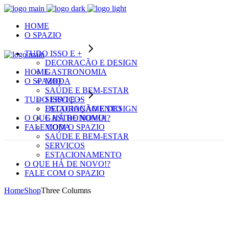
HOME
O SPAZIO
TUDO ISSO E +
DECORAÇÃO E DESIGN
HOME
GASTRONOMIA
O SPAZIO
MODA
SAÚDE E BEM-ESTAR
TUDO ISSO E +
SERVIÇOS
ESTACIONAMENTO
DECORAÇÃO E DESIGN
O QUE HÁ DE NOVO!?
GASTRONOMIA
FALE COM O SPAZIO
MODA
SAÚDE E BEM-ESTAR
SERVIÇOS
ESTACIONAMENTO
O QUE HÁ DE NOVO!?
FALE COM O SPAZIO
Home
Shop
Three Columns